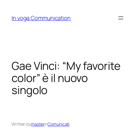
Skip
to
In voga Communication
content
Gae Vinci: “My favorite
color” è il nuovo
singolo
Written by
master
in
Comunicati