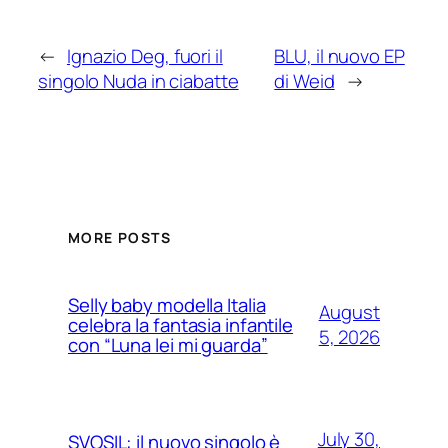
←
Ignazio Deg, fuori il
BLU, il nuovo EP
singolo Nuda in ciabatte
di Weid
→
MORE POSTS
Selly baby modella Italia
August
celebra la fantasia infantile
5, 2026
con “Luna lei mi guarda”
July 30,
SVOSIL: il nuovo singolo è