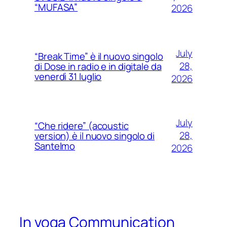
“MUFASA”
2026
July
“Break Time” è il nuovo singolo
28,
di Dose in radio e in digitale da
venerdì 31 luglio
2026
July
“Che ridere” (acoustic
28,
version) è il nuovo singolo di
Santelmo
2026
In voga Communication