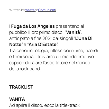
Written by
master
in
Comunicati
I
Fuga da Los Angeles
presentano al
pubblico il loro primo disco, “
Vanità
”,
anticipato a fine 2021 dai singoli “
L’Una Di
Notte
” e “
Aria D’Estate
”.
Tra cenni mitologici, riflessioni intime, ricordi
e temi sociali, troviamo un mondo emotivo
capace di calare l’ascoltatore nel mondo
della rock band.
TRACKLIST
VANITÀ
Ad aprire il disco, ecco la title-track.