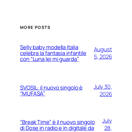
MORE POSTS
Selly baby modella Italia
August
celebra la fantasia infantile
5, 2026
con “Luna lei mi guarda”
July 30,
SVOSIL: il nuovo singolo è
“MUFASA”
2026
July
“Break Time” è il nuovo singolo
28,
di Dose in radio e in digitale da