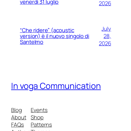
venerdì 31 luglio
2026
July
“Che ridere” (acoustic
28,
version) è il nuovo singolo di
Santelmo
2026
In voga Communication
Blog
Events
About
Shop
FAQs
Patterns