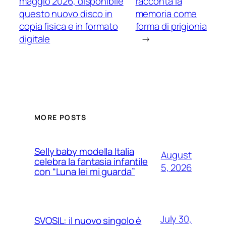
maggio 2026, disponibile
racconta la
questo nuovo disco in
memoria come
copia fisica e in formato
forma di prigionia
digitale
→
MORE POSTS
Selly baby modella Italia
August
celebra la fantasia infantile
5, 2026
con “Luna lei mi guarda”
July 30,
SVOSIL: il nuovo singolo è