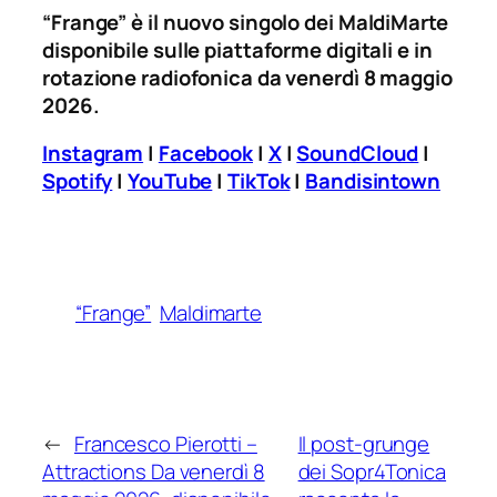
“Frange” è il nuovo singolo dei MaldiMarte
disponibile sulle piattaforme digitali e in
rotazione radiofonica da venerdì 8 maggio
2026.
Instagram
|
Facebook
|
X
|
SoundCloud
|
Spotify
|
YouTube
|
TikTok
|
Bandisintown
“Frange”
Maldimarte
←
Francesco Pierotti –
Il post-grunge
Attractions Da venerdì 8
dei Sopr4Tonica