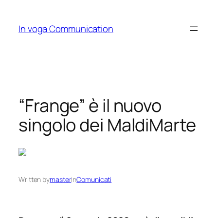
Skip
to
In voga Communication
content
“Frange” è il nuovo
singolo dei MaldiMarte
Written by
master
in
Comunicati