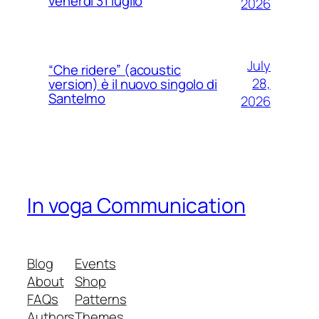
venerdì 31 luglio
2026
July
“Che ridere” (acoustic
28,
version) è il nuovo singolo di
Santelmo
2026
In voga Communication
Blog
Events
About
Shop
FAQs
Patterns
Authors
Themes