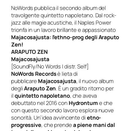
NoWords pubblica il secondo album del
travolgente quintetto napoletano. Dal rock-
jazz alle magie acustiche, il Naples Power
trionfa in un lavoro brillante e appassionato
Majacosajusta: l’ethno-prog degli Araputo
Zen!
ARAPUTO ZEN
Majacosajusta
[SoundFly/No Words | distr. Self]
NoWords Records
è lieta di
pubblicare
Majacosajusta
, il nuovo album
degli
Araputo Zen
. È un gradito ritorno per
il
quintetto napoletano
, che aveva
debuttato nel 2016 con
Hydrontum
e che
con questo secondo lavoro esplora nuove
sonorità. Un’idea avvincente di
etno-
progressive
, che prende
a piene mani dal