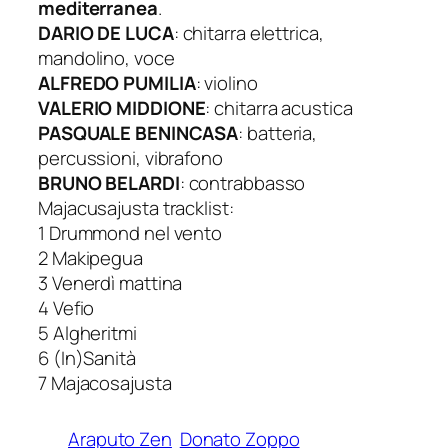
mediterranea
.
DARIO DE LUCA
: chitarra elettrica,
mandolino, voce
ALFREDO PUMILIA
: violino
VALERIO MIDDIONE
: chitarra acustica
PASQUALE BENINCASA
: batteria,
percussioni, vibrafono
BRUNO BELARDI
: contrabbasso
Majacusajusta tracklist:
1 Drummond nel vento
2 Makipegua
3 Venerdì mattina
4 Vefio
5 Algheritmi
6 (In)Sanità
7 Majacosajusta
Araputo Zen
Donato Zoppo