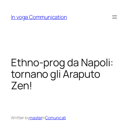
Skip
to
In voga Communication
content
Ethno-prog da Napoli:
tornano gli Araputo
Zen!
Written by
master
in
Comunicati