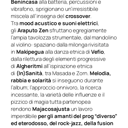
Benincasa
alla batteria, percussioni e
vibrafono, sprigionano un’irresistibile
miscela all’insegna del
crossover
.
Tra
mood acustico e suoni elettrici
,
gli
Araputo Zen
sfruttano egregiamente
l’ampia tavolozza strumentale, dal mandolino
al violino: spaziano dalla milonga rivisitata
in
Makipegua
alla danza etnica di
Vefio
,
dalla rilettura degli elementi progressive
di
Algheritmi
all’ispirazione etnica
di
(In)Sanità
, tra Masada e Zorn.
Melodia,
rabbia e solarità
si inseguono durante
l’album; l’approccio onnivoro, la ricerca
incessante, la varietà delle influenze e il
pizzico di magia tutta partenopea
rendono
Majacosajusta
un lavoro
imperdibile
per gli amanti del prog “diverso”
ed eterodosso, del rock-jazz, della fusion