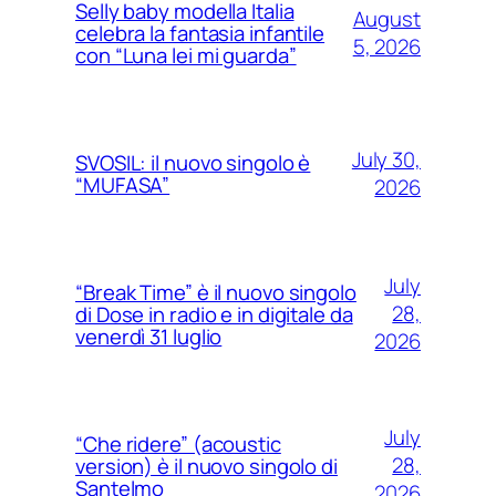
Selly baby modella Italia
August
celebra la fantasia infantile
5, 2026
con “Luna lei mi guarda”
July 30,
SVOSIL: il nuovo singolo è
“MUFASA”
2026
July
“Break Time” è il nuovo singolo
28,
di Dose in radio e in digitale da
venerdì 31 luglio
2026
July
“Che ridere” (acoustic
28,
version) è il nuovo singolo di
Santelmo
2026