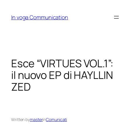
Skip
to
In voga Communication
content
Esce “VIRTUES VOL.1”:
il nuovo EP di HAYLLIN
ZED
Written by
master
in
Comunicati