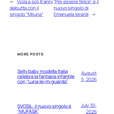
←
Viola a soli 8 anni
“Per essere felice” è il
debutta con il
nuovo singolo di
singolo “Miluna”
Emanuela Ierardi
→
MORE POSTS
Selly baby modella Italia
August
celebra la fantasia infantile
5, 2026
con “Luna lei mi guarda”
July 30,
SVOSIL: il nuovo singolo è
“MUFASA”
2026