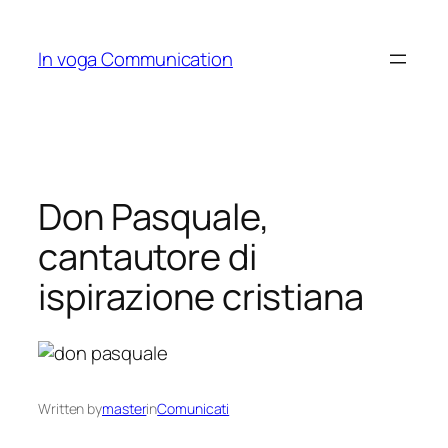
Skip
to
In voga Communication
content
Don Pasquale,
cantautore di
ispirazione cristiana
Written by
master
in
Comunicati