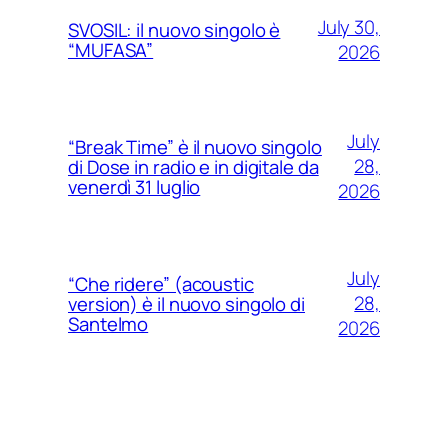
July 30,
SVOSIL: il nuovo singolo è
“MUFASA”
2026
July
“Break Time” è il nuovo singolo
28,
di Dose in radio e in digitale da
venerdì 31 luglio
2026
July
“Che ridere” (acoustic
28,
version) è il nuovo singolo di
Santelmo
2026