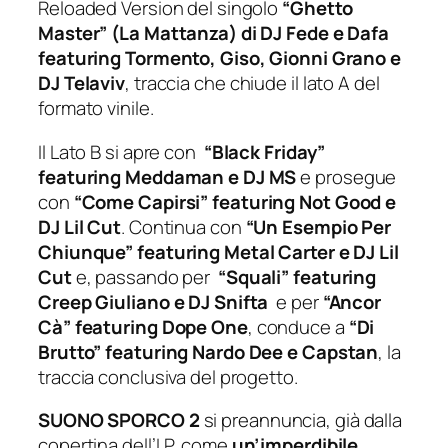
Reloaded Version del singolo
“Ghetto
Master” (La Mattanza) di DJ Fede e Dafa
featuring Tormento, Giso, Gionni Grano e
DJ Telaviv
, traccia che chiude il lato A del
formato vinile.
Il Lato B si apre con
“Black Friday”
featuring Meddaman e DJ MS
e prosegue
con
“Come Capirsi” featuring Not Good e
DJ Lil Cut
. Continua con
“Un Esempio Per
Chiunque” featuring Metal Carter e DJ Lil
Cut
e, passando per
“Squali” featuring
Creep Giuliano e DJ Snifta
e per
“Ancor
Cà” featuring Dope One
, conduce a
“Di
Brutto” featuring Nardo Dee e Capstan
, la
traccia conclusiva del progetto.
SUONO SPORCO 2
si preannuncia, già dalla
copertina dell’LP, come
un’imperdibile