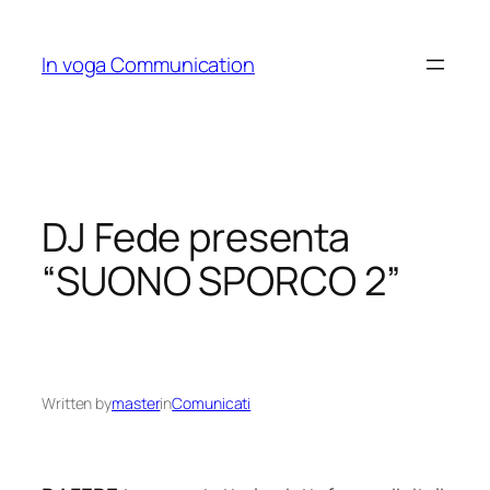
Skip
to
In voga Communication
content
DJ Fede presenta
“SUONO SPORCO 2”
Written by
master
in
Comunicati