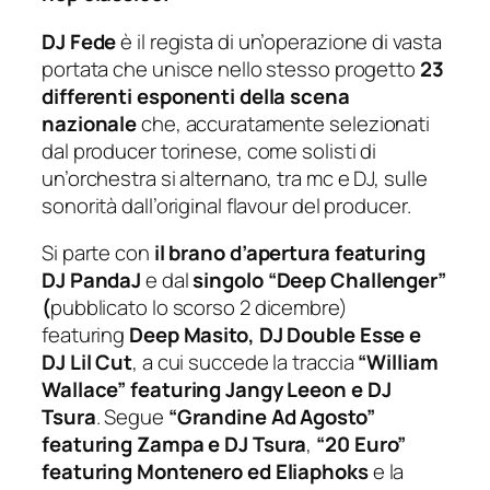
DJ Fede
è il regista di un’operazione di vasta
portata che unisce nello stesso progetto
23
differenti esponenti della scena
nazionale
che, accuratamente selezionati
dal producer torinese, come solisti di
un’orchestra si alternano, tra mc e DJ, sulle
sonorità dall’original flavour del producer.
Si parte con
il brano d’apertura featuring
DJ PandaJ
e dal
singolo “Deep Challenger”
(
pubblicato lo scorso 2 dicembre)
featuring
Deep Masito, DJ Double Esse e
DJ Lil Cut
, a cui succede la traccia
“William
Wallace” featuring Jangy Leeon e DJ
Tsura
. Segue
“Grandine Ad Agosto”
featuring Zampa e DJ Tsura
,
“20 Euro”
featuring Montenero ed Eliaphoks
e la