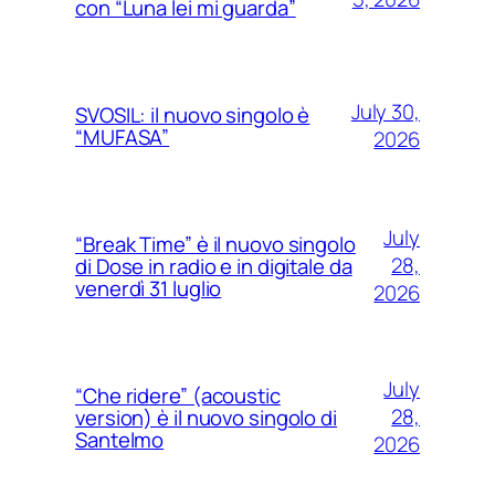
con “Luna lei mi guarda”
July 30,
SVOSIL: il nuovo singolo è
“MUFASA”
2026
July
“Break Time” è il nuovo singolo
28,
di Dose in radio e in digitale da
venerdì 31 luglio
2026
July
“Che ridere” (acoustic
28,
version) è il nuovo singolo di
Santelmo
2026