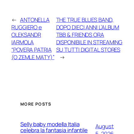
←
ANTONELLA
THE TRUE BLUES BAND,
RUGGIERO e
DOPO DIECI ANNI L’ALBUM
OLEKSANDR
TBB & FRIENDS ORA
IARMOLA
DISPONIBILE IN STREAMING
“POVERA PATRIA
SU TUTTI DIGITAL STORES
(O ZEMLE MATY)”
→
MORE POSTS
Selly baby modella Italia
August
celebra la fantasia infantile
5, 2026