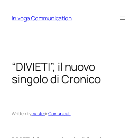
Skip
to
In voga Communication
content
“DIVIETI”, il nuovo
singolo di Cronico
Written by
master
in
Comunicati