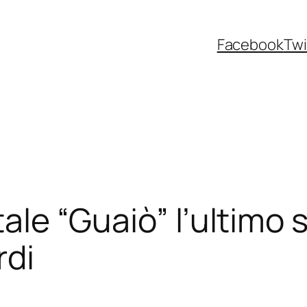
Facebook
Twi
tale “Guaiò” l’ultimo s
rdi