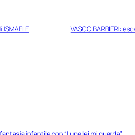
di ISMAELE
VASCO BARBIERI: esce
 fantasia infantile con “Luna lei mi guarda”