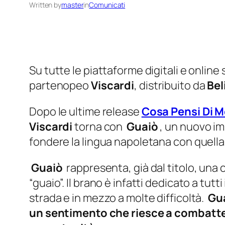
Written by
master
in
Comunicati
Su tutte le piattaforme digitali e online 
partenopeo
Viscardi
, distribuito da
Bel
Dopo le ultime release
Cosa Pensi Di 
Viscardi
torna con
Guaiò
, un nuovo im
fondere la lingua napoletana con quella
Guaiò
rappresenta, già dal titolo, una 
“guaio”. Il brano è infatti dedicato a tutt
strada e in mezzo a molte difficoltà.
Gu
un sentimento che riesce a combatt