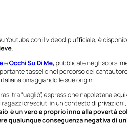
su Youtube con il videoclip ufficiale, è disponib
ieve
.
Me
e
Occhi Su Di Me
,
pubblicate negli scorsi mes
portante tassello nel percorso del cantautore c
 italiana omaggiando le sue origini.
crasi tra “uagliò”, espressione napoletana equiva
i i ragazzi cresciuti in un contesto di privazioni
aiò
è un vero e proprio inno alla povertà c
ere qualunque conseguenza negativa di un’