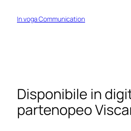
Skip
to
In voga Communication
content
Disponibile in digi
partenopeo Visca