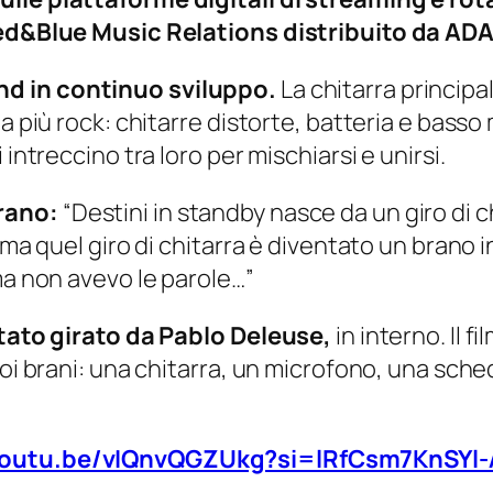
Red&Blue Music Relations distribuito da ADA
d in continuo sviluppo.
La chitarra principa
a più rock: chitarre distorte, batteria e basso
intreccino tra loro per mischiarsi e unirsi.
brano:
“Destini in standby nasce da un giro di ch
 ma quel giro di chitarra è diventato un brano i
ma non avevo le parole…”
 stato girato da Pablo Deleuse,
in interno. Il 
uoi brani: una chitarra, un microfono, una sch
youtu.be/vIQnvQGZUkg?si=lRfCsm7KnSYl-