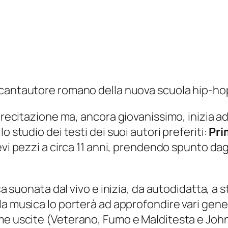
 cantautore romano della nuova scuola hip-ho
a recitazione ma, ancora giovanissimo, inizia 
o studio dei testi dei suoi autori preferiti:
Pri
 brevi pezzi a circa 11 anni, prendendo spunto d
ca suonata dal vivo e inizia, da autodidatta, a 
r la musica lo porterà ad approfondire vari gen
me uscite (
Veterano
,
Fumo e Malditesta
e
Joh