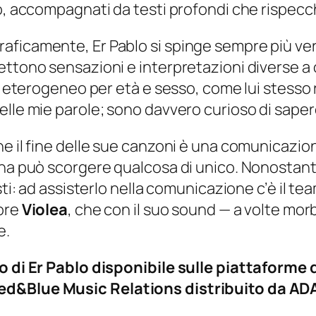
o, accompagnati da testi profondi che rispecchi
aficamente, Er Pablo si spinge sempre più ve
ettono sensazioni e interpretazioni diverse a
o eterogeneo per età e sesso, come lui stesso r
lle mie parole; sono davvero curioso di sapere
he il fine delle sue canzoni è una comunicazio
na può scorgere qualcosa di unico. Nonostante 
sti: ad assisterlo nella comunicazione c’è il te
tore
Violea
, che con il suo sound — a volte morb
e.
lo di Er Pablo disponibile sulle piattaforme 
ed&Blue Music Relations distribuito da ADA