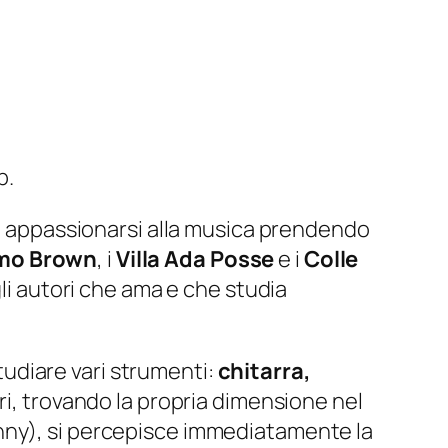
p.
ad appassionarsi alla musica prendendo
mo Brown
, i
Villa Ada Posse
e i
Colle
agli autori che ama e che studia
studiare vari strumenti:
chitarra,
eri, trovando la propria dimensione nel
nny
), si percepisce immediatamente la