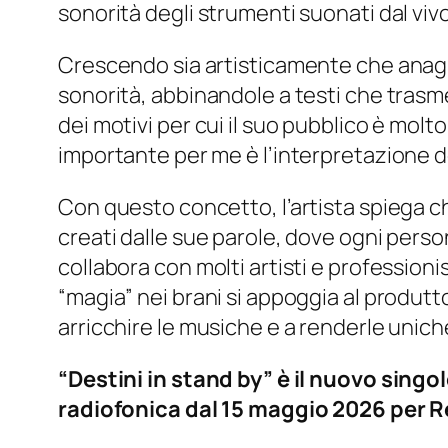
sonorità degli strumenti suonati dal viv
Crescendo sia artisticamente che anagr
sonorità, abbinandole a testi che trasm
dei motivi per cui il suo pubblico è molt
importante per me è l’interpretazione de
Con questo concetto, l’artista spiega c
creati dalle sue parole, dove ogni perso
collabora con molti artisti e professioni
“magia” nei brani si appoggia al produt
arricchire le musiche e a renderle unich
“Destini in stand by” è il nuovo singo
radiofonica dal 15 maggio 2026 per R