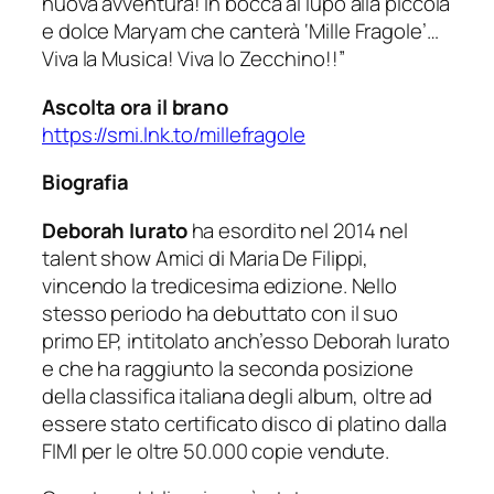
nuova avventura! In bocca al lupo alla piccola
e dolce Maryam che canterà ‘Mille Fragole’…
Viva la Musica! Viva lo Zecchino!!”
Ascolta ora il brano
https://smi.lnk.to/millefragole
Biografia
Deborah Iurato
ha esordito nel 2014 nel
talent show
Amici di Maria De Filippi
,
vincendo la tredicesima edizione. Nello
stesso periodo ha debuttato con il suo
primo EP, intitolato anch’esso
Deborah Iurato
e che ha raggiunto la seconda posizione
della classifica italiana degli album, oltre ad
essere stato certificato disco di platino dalla
FIMI per le oltre 50.000 copie vendute.