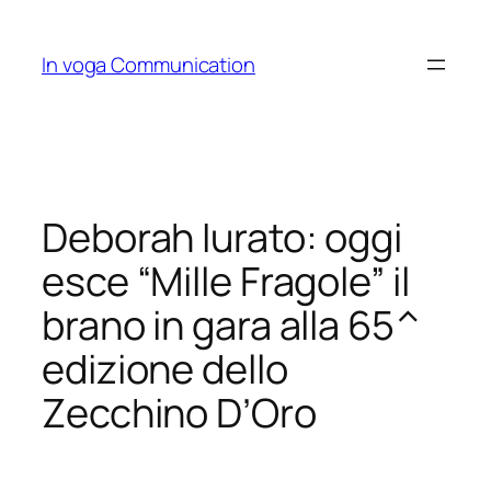
Skip
to
In voga Communication
content
Deborah Iurato: oggi
esce “Mille Fragole” il
brano in gara alla 65^
edizione dello
Zecchino D’Oro