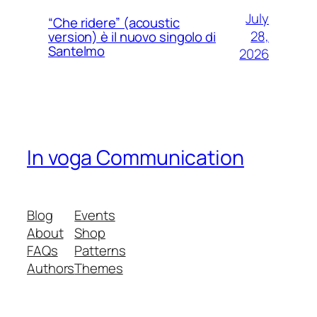
July
“Che ridere” (acoustic
28,
version) è il nuovo singolo di
Santelmo
2026
In voga Communication
Blog
Events
About
Shop
FAQs
Patterns
Authors
Themes