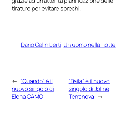
grazie ad un’attenta pianificazione delle
tirature per evitare sprechi.
Dario Galimberti
Un uomo nella notte
←
“Quando” è il
“Baila” è il nuovo
nuovo singolo di
singolo di Joline
Elena CAMO
Terranova
→