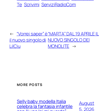
Te
Scrivimi
ServiziRadioCom
←
“Vorrei saper” è
“MARTA” DAL 19 APRILE IL
il nuovo singolo di
NUOVO SINGOLO DEI
LilCiu
MONOLITE
→
MORE POSTS
Selly baby modella Italia
August
celebra la fantasia infantile
5, 2026