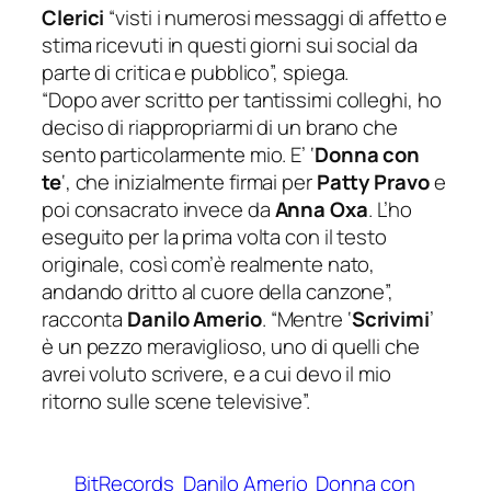
Clerici
“
visti i numerosi messaggi di affetto e
stima ricevuti in questi giorni sui social da
parte di critica e pubblico
”, spiega.
“
Dopo aver scritto per tantissimi colleghi, ho
deciso di riappropriarmi di un brano che
sento particolarmente mio. E’ ‘
Donna con
te
‘, che inizialmente firmai per
Patty Pravo
e
poi consacrato invece da
Anna Oxa
. L’ho
eseguito per la prima volta con il testo
originale, così com’è realmente nato,
andando dritto al cuore della canzone
”,
racconta
Danilo Amerio
. “
Mentre ‘
Scrivimi
’
è un pezzo meraviglioso, uno di quelli che
avrei voluto scrivere, e a cui devo il mio
ritorno sulle scene televisive
”.
BitRecords
Danilo Amerio
Donna con