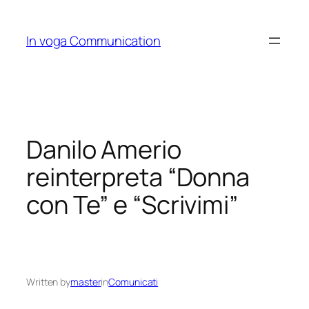
Skip
to
In voga Communication
content
Danilo Amerio
reinterpreta “Donna
con Te” e “Scrivimi”
Written by
master
in
Comunicati