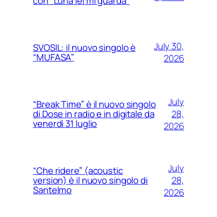
con “Luna lei mi guarda”
July 30,
SVOSIL: il nuovo singolo è
“MUFASA”
2026
July
“Break Time” è il nuovo singolo
28,
di Dose in radio e in digitale da
venerdì 31 luglio
2026
July
“Che ridere” (acoustic
28,
version) è il nuovo singolo di
Santelmo
2026