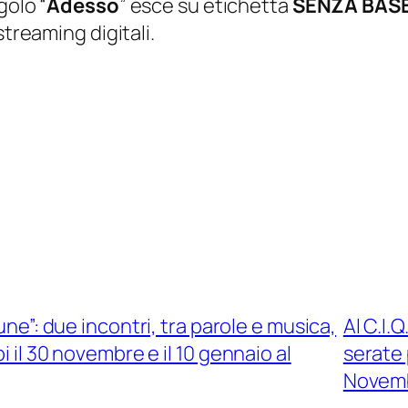
golo “
Adesso
” esce su etichetta
SENZA BAS
streaming digitali.
une”: due incontri, tra parole e musica,
Al C.I.
il 30 novembre e il 10 gennaio al
serate 
Novem