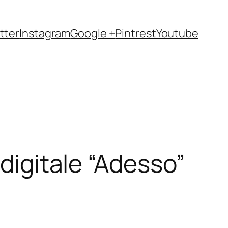
tter
Instagram
Google +
Pintrest
Youtube
 digitale “Adesso”