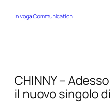
Skip
to
In voga Communication
content
CHINNY – Adesso E’
il nuovo singolo 