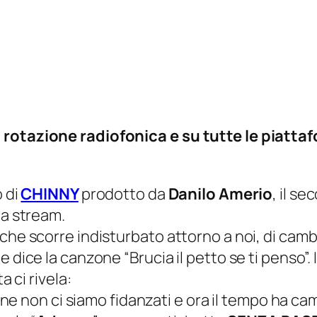
 rotazione radiofonica e su tutte le piattaf
o di
CHINNY
prodotto da
Danilo Amerio
, il s
la stream.
che scorre indisturbato attorno a noi, di camb
me dice la canzone
“
Brucia il petto se ti penso”. 
a ci rivela:
zone non ci siamo fidanzati e ora il tempo ha ca