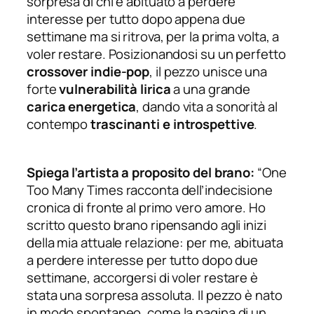
sorpresa di chi è abituato a perdere
interesse per tutto dopo appena due
settimane ma si ritrova, per la prima volta, a
voler restare. Posizionandosi su un perfetto
crossover indie-pop
, il pezzo unisce una
forte
vulnerabilità lirica
a una grande
carica energetica
, dando vita a sonorità al
contempo
trascinanti e introspettive
.
Spiega l’artista a proposito del brano:
“One
Too Many Times racconta dell’indecisione
cronica di fronte al primo vero amore. Ho
scritto questo brano ripensando agli inizi
della mia attuale relazione: per me, abituata
a perdere interesse per tutto dopo due
settimane, accorgersi di voler restare è
stata una sorpresa assoluta. Il pezzo è nato
in modo spontaneo, come la pagina di un