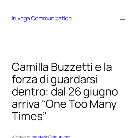
Skip
to
In voga Communication
content
Camilla Buzzetti e la
forza di guardarsi
dentro: dal 26 giugno
arriva “One Too Many
Times”
Written by
master
in
Comunicati