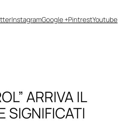
tter
Instagram
Google +
Pintrest
Youtube
L” ARRIVA IL
 SIGNIFICATI