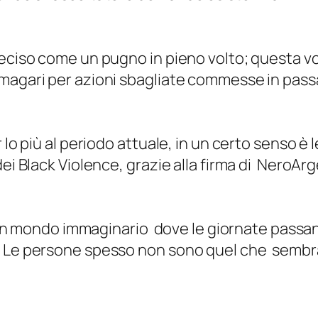
eciso come un pugno in pieno volto; questa volt
 magari per azioni sbagliate commesse in pass
r lo più al periodo attuale, in un certo senso
dei Black Violence, grazie alla firma di NeroAr
 in un mondo immaginario dove le giornate pass
. Le persone spesso non sono quel che sembra