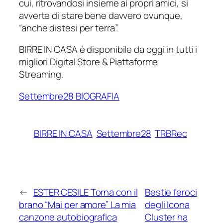
cui, ritrovandosi insieme ai propri amici, si
avverte di stare bene davvero ovunque,
“anche distesi per terra”.
BIRRE IN CASA è disponibile da oggi in tutti i
migliori Digital Store & Piattaforme
Streaming.
Settembre28 BIOGRAFIA
BIRRE IN CASA
Settembre28
TRBRec
←
ESTER CESILE Torna con il
Bestie feroci
brano “Mai per amore” La mia
degli Icona
canzone autobiografica
Cluster ha