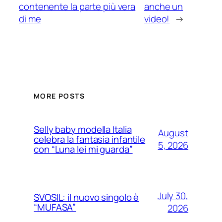
contenente la parte più vera
anche un
di me
video!
→
MORE POSTS
Selly baby modella Italia
August
celebra la fantasia infantile
5, 2026
con “Luna lei mi guarda”
July 30,
SVOSIL: il nuovo singolo è
“MUFASA”
2026