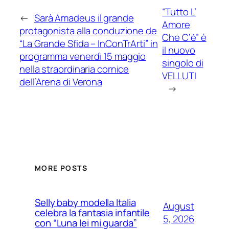
“Tutto L’
←
Sarà Amadeus il grande
Amore
protagonista alla conduzione de
Che C’è” è
“La Grande Sfida – InConTrArti” in
il nuovo
programma venerdì 15 maggio
singolo di
nella straordinaria cornice
VELLUTI
dell’Arena di Verona
→
MORE POSTS
Selly baby modella Italia
August
celebra la fantasia infantile
5, 2026
con “Luna lei mi guarda”