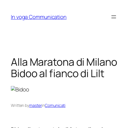
Skip
to
In voga Communication
content
Alla Maratona di Milano
Bidoo al fianco di Lilt
Written by
master
in
Comunicati