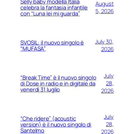
Selly baby modella Italia
August
celebra la fantasia infantile
5, 2026
con “Luna lei mi guarda”
July 30,
SVOSIL: il nuovo singolo è
“MUFASA”
2026
July
“Break Time” è il nuovo singolo
28,
di Dose in radio e in digitale da
venerdì 31 luglio
2026
July
“Che ridere” (acoustic
28,
version) è il nuovo singolo di
Santelmo
2026