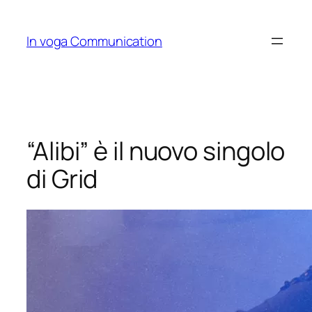
Skip
to
In voga Communication
content
“Alibi” è il nuovo singolo
di Grid