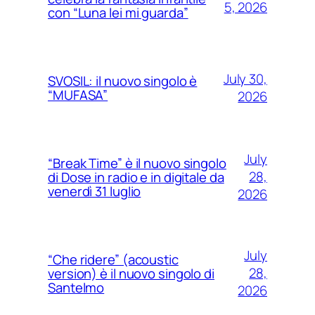
5, 2026
con “Luna lei mi guarda”
July 30,
SVOSIL: il nuovo singolo è
“MUFASA”
2026
July
“Break Time” è il nuovo singolo
28,
di Dose in radio e in digitale da
venerdì 31 luglio
2026
July
“Che ridere” (acoustic
28,
version) è il nuovo singolo di
Santelmo
2026