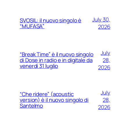
July 30,
SVOSIL: il nuovo singolo è
“MUFASA”
2026
July
“Break Time” è il nuovo singolo
28,
di Dose in radio e in digitale da
venerdì 31 luglio
2026
July
“Che ridere” (acoustic
28,
version) è il nuovo singolo di
Santelmo
2026