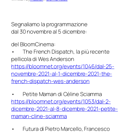
Segnaliamo la programmazione
dal 30 novembre al 5 dicembre:
del BloomCinema:
• The French Dispatch, la più recente
pellicola di Wes Anderson
https://bloomnet.org/events/10
46/dal-25-
novembre-2021-al-1-
dicembre-2021-the-
french-dispa
tch-wes-anderson
• Petite Maman di Céline Sciamma
https://bloomnet.org/events/10
53/dal-2-
dicembre-2021-al-8-di
cembre-2021-petite-
maman-cline
-sciamma
• Futura di Pietro Marcello, Francesco