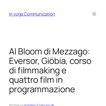
Skip
to
In voga Communication
content
Al Bloom di Mezzago:
Eversor, Giöbia, corso
di filmmaking e
quattro film in
programmazione
Written by
master
in
Comunicati