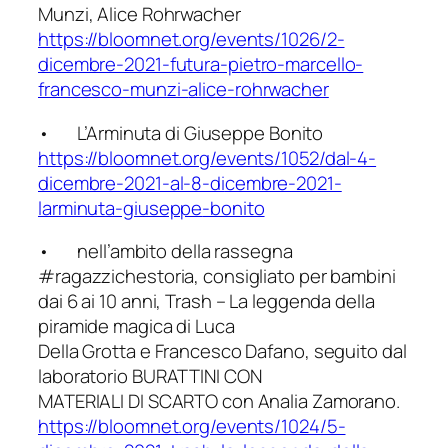
Munzi, Alice Rohrwacher
https://bloomnet.org/events/10
26/2-
dicembre-2021-futura-piet
ro-marcello-
francesco-munzi-
alice-rohrwacher
• L’Arminuta di Giuseppe Bonito
https://bloomnet.org/events/10
52/dal-4-
dicembre-2021-al-8-di
cembre-2021-
larminuta-giuseppe
-bonito
• nell’ambito della rassegna
#ragazzichestoria, consigliato per bambini
dai 6 ai 10 anni, Trash – La leggenda della
piramide magica di Luca
Della Grotta e Francesco Dafano, seguito dal
laboratorio BURATTINI CON
MATERIALI DI SCARTO con Analia Zamorano.
https://bloomnet.org/events/10
24/5-