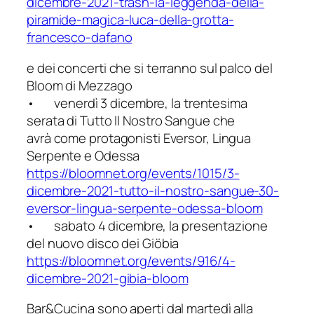
dicembre-2021-trash-la-le
ggenda-della-
piramide-magica-
luca-della-grotta-
francesco-
dafano
e dei concerti che si terranno sul palco del
Bloom di Mezzago
• venerdì 3 dicembre, la trentesima
serata di Tutto Il Nostro Sangue che
avrà come protagonisti Eversor, Lingua
Serpente e Odessa
https://bloomnet.org/events/10
15/3-
dicembre-2021-tutto-il-no
stro-sangue-30-
eversor-lingua-
serpente-odessa-bloom
• sabato 4 dicembre, la presentazione
del nuovo disco dei Giöbia
https://bloomnet.org/events/91
6/4-
dicembre-2021-gibia-bloom
Bar&Cucina sono aperti dal martedì alla