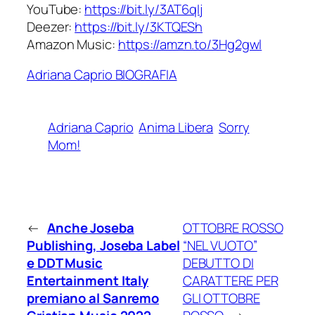
YouTube:
https://bit.ly/3AT6qIj
Deezer:
https://bit.ly/3KTQESh
Amazon Music:
https://amzn.to/3Hg2gwl
Adriana Caprio BIOGRAFIA
Adriana Caprio
Anima Libera
Sorry
Mom!
←
Anche Joseba
OTTOBRE ROSSO
Publishing, Joseba Label
“NEL VUOTO”
e DDT Music
DEBUTTO DI
Entertainment Italy
CARATTERE PER
premiano al Sanremo
GLI OTTOBRE