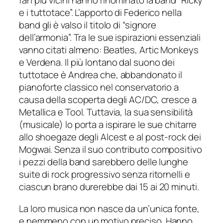
fan più vicini hanno rinominato la band “Ricky
e i tuttotace”. L’apporto di Federico nella
band gli è valso il titolo di “signore
dell’armonia”. Tra le sue ispirazioni essenziali
vanno citati almeno: Beatles, Artic Monkeys
e Verdena. Il più lontano dal suono dei
tuttotace è Andrea che, abbandonato il
pianoforte classico nel conservatorio a
causa della scoperta degli AC/DC, cresce a
Metallica e Tool. Tuttavia, la sua sensibilità
(musicale) lo porta a ispirare le sue chitarre
allo shoegaze degli Alcest e al post-rock dei
Mogwai. Senza il suo contributo compositivo
i pezzi della band sarebbero delle lunghe
suite di rock progressivo senza ritornelli e
ciascun brano durerebbe dai 15 ai 20 minuti.
La loro musica non nasce da un’unica fonte,
e nemmeno con un motivo preciso. Hanno