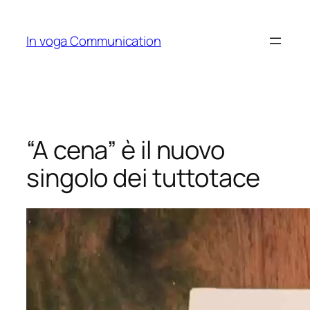
Skip
to
In voga Communication
content
“A cena” è il nuovo
singolo dei tuttotace