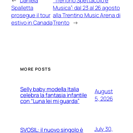
←
Daniela
“Trentino Spettacolo e
Spalletta
Musica”: dal 23 al 26 agosto
prosegue il tour
alla Trentino Music Arena di
estivo in Canada
Trento
→
MORE POSTS
Selly baby modella Italia
August
celebra la fantasia infantile
5, 2026
con “Luna lei mi guarda”
July 30,
SVOSIL: il nuovo singolo è