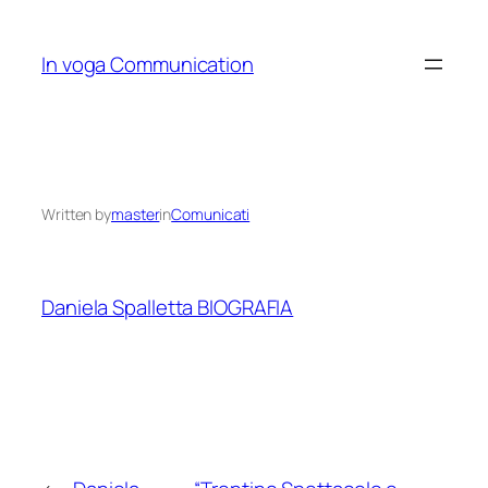
Skip
to
In voga Communication
content
Written by
master
in
Comunicati
Daniela Spalletta BIOGRAFIA